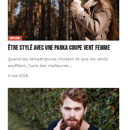
MODE
Être stylé avec une parka coupe vent femme
Quand les températures chutent et que les vents
soufflent, l'une des meilleures
…
4 mai 2026