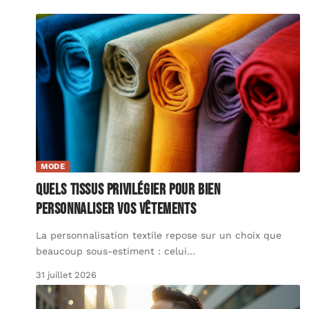
MODE
Quels tissus privilégier pour bien
personnaliser vos vêtements
La personnalisation textile repose sur un choix que
beaucoup sous-estiment : celui
…
31 juillet 2026