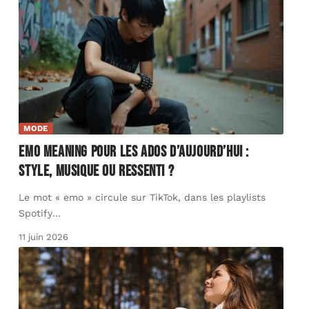
MODE
Emo meaning pour les ados d’aujourd’hui :
style, musique ou ressenti ?
Le mot « emo » circule sur TikTok, dans les playlists
Spotify
…
11 juin 2026