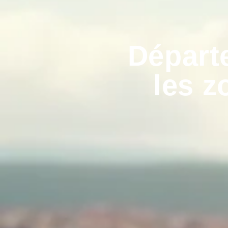
Départ
les z