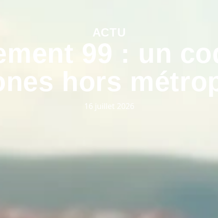
ACTU
ement 99 : un co
ones hors métro
16 juillet 2026