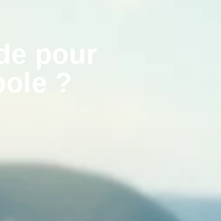
de pour
pole ?