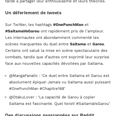
tardé à partager leur enthousiasme et leurs théories.
Un déferlement de tweets
Sur Twitter, les hashtags
#OnePunchMan
et
#SaitamaVsGarou
ont rapidement pris de l’ampleur.
Les internautes ont abondamment commenté les
scènes marquantes du duel entre
Saitama
et
Garou
.
Certains ont salué la mise en scène spectaculaire des
combats, tandis que d’autres ont exprimé leur surprise
face aux nouvelles capacités dévoilées par Saitama.
@MangaFanatic : ‘Ce duel entre Saitama et Garou est
absolument épique! Jamais vu Saitama aussi puissant
#OnePunchMan #Chapitre168’
@OtakuLover : ‘La capacité de Garou à copier
Saitama est fascinante. Quel twist! #SaitamaVsGarou’
Des discussions passionnées sur Reddit