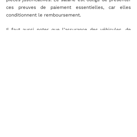
ces preuves de paiement essentielles, car elles
conditionnent le remboursement.
Il faut aussi noter que l’assurance des véhicules, de
fonction ou de service, est toujours à la charge de la
société. En effet, la voiture n’est pas enregistrée au
nom du conducteur, c’est-à-dire le salarié, mais à celui
du propriétaire, en l’occurrence la société qui emploie.
Ce qui signifie, au final, que tous les frais liés à ces
deux types de véhicules sont à la charge de la société
employeuse.
La voiture de fonction et la voiture de service sont
ainsi, toutes deux, utilisées dans le cadre
professionnel. Toutefois, des différences subtiles
existent et peuvent induire en erreur certaines
personnes, les salariés comme les employeurs. Il est
ainsi important de savoir les distinguer pour ne pas