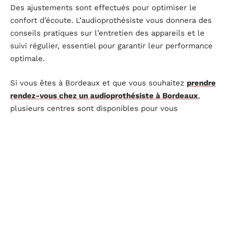
Des ajustements sont effectués pour optimiser le
confort d’écoute. L’audioprothésiste vous donnera des
conseils pratiques sur l’entretien des appareils et le
suivi régulier, essentiel pour garantir leur performance
optimale.
Si vous êtes à Bordeaux et que vous souhaitez
prendre
rendez-vous chez un audioprothésiste à Bordeaux
,
plusieurs centres sont disponibles pour vous
accompagner dans votre parcours auditif, offrant une
gamme de services adaptés à vos besoins.
Informations pratiques et services complémentaires
Marques d’appareils auditifs :
Audio Service, Biotone,
Phonak, Signia Siemens, Starkey, Unitron, Widex.
Accessoires auditifs disponibles :
Pour améliorer
l’expérience d’écoute.