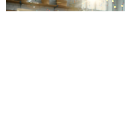
L’utilité de la conversion dans différents secteurs
Les
domaines agricoles et industriels
illustrent le rôle
central de la conversion des quintaux en kilogrammes.
Dans l’agriculture, la masse des récoltes est
fréquemment exprimée en quintaux pour établir des