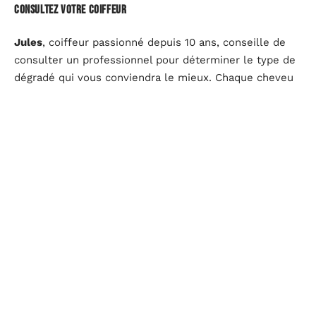
Consultez votre coiffeur
Jules
, coiffeur passionné depuis 10 ans, conseille de
consulter un professionnel pour déterminer le type de
dégradé qui vous conviendra le mieux. Chaque cheveu
et chaque forme de visage est unique, et un coiffeur
expérimenté pourra vous orienter vers la coupe qui
mettra en valeur vos atouts. Des figures
emblématiques comme
Justin Timberlake
ont relancé
la tendance du taper, une variation du dégradé qui peut
aussi être une option à considérer.
Le choix du dégradé mi-court repose sur la forme de
votre visage, votre style de vie et les conseils avisés
de votre coiffeur.