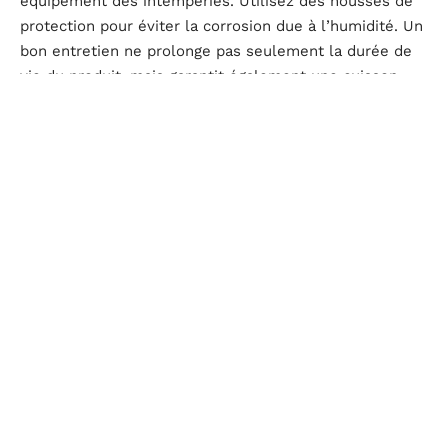
équipement des intempéries. Utilisez des housses de
protection pour éviter la corrosion due à l’humidité. Un
bon entretien ne prolonge pas seulement la durée de
vie du produit, mais garantit également une cuisson
optimale à chaque utilisation.
Le brasero plancha est un investissement judicieux
pour ceux qui cherchent à améliorer leur expérience
culinaire en plein air. Que vous organisiez un dîner en
famille ou une fête entre amis, cet appareil vous offrira
des moments inoubliables autour du feu. En
choisissant judicieusement et en entretenant
correctement votre brasero plancha, vous vous assurez
de profiter de ses avantages pendant de nombreuses
années.
D'autres articles sur le site