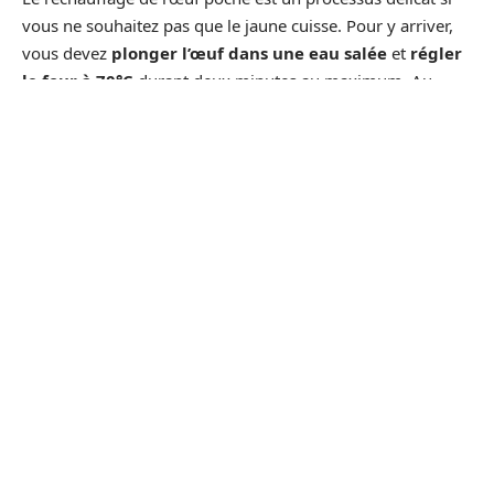
vous ne souhaitez pas que le jaune cuisse. Pour y arriver,
vous devez
plonger l’œuf dans une eau salée
et
régler
le four à 70°C
durant deux minutes au maximum. Au
terme de cette durée, servez l’œuf en prenant soin
d’égoutter au préalable. Par ailleurs, si vous aimeriez que
le jaune cuisse, la température devra être
montée à
100°C.
Les galettes des rois, les tartes et les quiches se réchauffent
de la même façon que la Bourdaloue, la pizza et les
pithiviers. Pour le faire, faites entrer le produit concerné
puis
réglez le four à 70°C
sans protection afin de garder
la température. Contrairement aux autres aliments, la
meilleure façon de réchauffer la pizza est de la mettre dans
un four très chaud durant quelques minutes. Maintenez la
même température à savoir
70°C.
Les préparations de cuisine