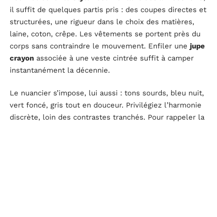
il suffit de quelques partis pris : des coupes directes et
structurées, une rigueur dans le choix des matières,
laine, coton, crêpe. Les vêtements se portent près du
corps sans contraindre le mouvement. Enfiler une
jupe
crayon
associée à une veste cintrée suffit à camper
instantanément la décennie.
Le nuancier s’impose, lui aussi : tons sourds, bleu nuit,
vert foncé, gris tout en douceur. Privilégiez l’harmonie
discrète, loin des contrastes tranchés. Pour rappeler la
grâce maîtrisée de l’époque, la
robe midi
, col Claudine
ou plastron, fait merveille. Moderniser le
look pin-up
se joue en touches : un
foulard
dans les cheveux, un
soupçon de
rouge à lèvres carmin
et la silhouette
s’affirme tout de suite avec caractère.
Pour aiguiser encore votre style années 40, voici trois
astuces concrètes :