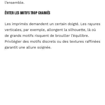
l’ensemble.
Éviter les motifs trop chargés
Les imprimés demandent un certain doigté. Les rayures
verticales, par exemple, allongent la silhouette, là où
de grands motifs risquent de brouiller l’équilibre.
Privilégier des motifs discrets ou des textures raffinées
garantit une allure soignée.
Les détails qui comptent
Un vêtement se distingue aussi par ses finitions : une
poche bien placée, une couture robuste, des boutons
choisis avec goût. Ces détails, loin d’être secondaires,
donnent du caractère et renforcent la durabilité des
pièces.