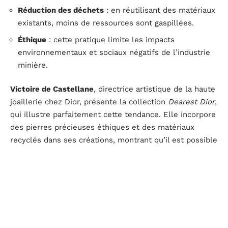
Réduction des déchets
: en réutilisant des matériaux
existants, moins de ressources sont gaspillées.
Éthique
: cette pratique limite les impacts
environnementaux et sociaux négatifs de l’industrie
minière.
Victoire de Castellane
, directrice artistique de la haute
joaillerie chez Dior, présente la collection
Dearest Dior
,
qui illustre parfaitement cette tendance. Elle incorpore
des pierres précieuses éthiques et des matériaux
recyclés dans ses créations, montrant qu’il est possible
d’allier luxe et écoresponsabilité.
Les
pierres précieuses de synthèse
, telles que les
saphirs et les émeraudes, gagnent aussi en popularité.
Ces gemmes, souvent plus abordables, permettent de
concevoir des bijoux d’une grande beauté tout en
minimisant leur impact environnemental.