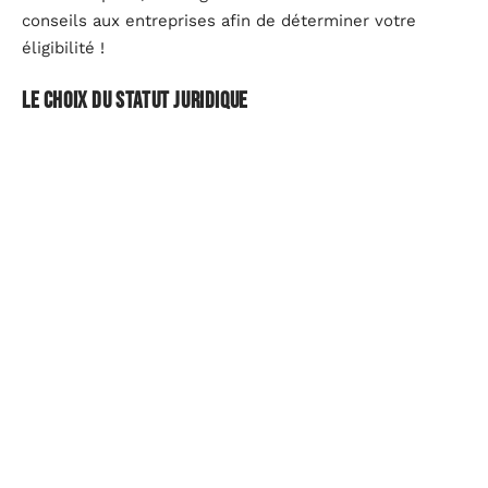
conseils aux entreprises afin de déterminer votre
éligibilité !
Le choix du statut juridique
Il va aussi falloir choisir le statut juridique qui sera
déterminé
en fonction du capital social minimum
, du
régime fiscal, du nombre d’associés, des
responsabilités du dirigeant, du régime social du
dirigeant, etc. Vous avez le choix entre la SA, SAS,
SASU, SARL, SCI, EIRL, etc. Mais pour être sûr de ce
que vous faites, il convient de solliciter les conseils
d’un expert-comptable qui pourra vous expliquer les
différences précises et pourquoi tel statut vous
conviendrait mieux qu’un autre.
La domiciliation d’entreprise