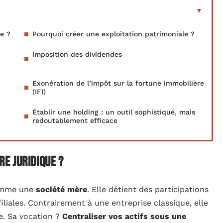
e ?
Pourquoi créer une exploitation patrimoniale ?
Imposition des dividendes
Exonération de l’impôt sur la fortune immobilière
(IFI)
Établir une holding : un outil sophistiqué, mais
redoutablement efficace
e juridique ?
 comme une
société mère
. Elle détient des participations
filiales. Contrairement à une entreprise classique, elle
e. Sa vocation ?
Centraliser vos actifs sous une