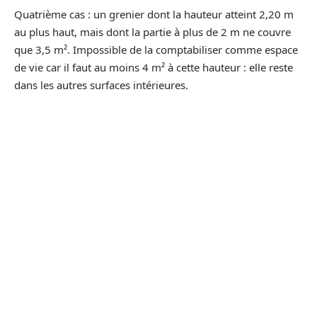
Quatrième cas : un grenier dont la hauteur atteint 2,20 m
au plus haut, mais dont la partie à plus de 2 m ne couvre
que 3,5 m². Impossible de la comptabiliser comme espace
de vie car il faut au moins 4 m² à cette hauteur : elle reste
dans les autres surfaces intérieures.
En additionnant toutes ces surfaces, on obtient la
superficie totale des autres espaces intérieurs. Voici un
exemple de répartition :
Espace de stockage derrière la cuisine
Garage intérieur
Partie du grenier entre 1,5 et 2 m de hauteur
Total surfaces intérieures annexes
20 m²
Calculer la surface habitable