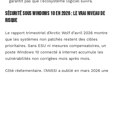
garantit pas que l’écosystème logiciel suivra.
Sécurité sous Windows 10 en 2026 : le vrai niveau de
risque
Le rapport trimestriel d’Arctic Wolf d’avril 2026 montre
que les systèmes non patchés restent des cibles
prioritaires. Sans ESU ni mesures compensatoires, un
poste Windows 10 connecté à internet accumule les
vulnérabilités non corrigées mois après mois.
Côté réglementaire, l’ANSSI a publié en mars 2026 une
recommandation demandant aux administrations
publiques de migrer vers Windows 11 avant fin 2026,
sous peine de non-conformité aux normes de
cybersécurité critiques. Pour le secteur privé, cette
recommandation n’a pas force d’obligation, mais elle
donne le ton.