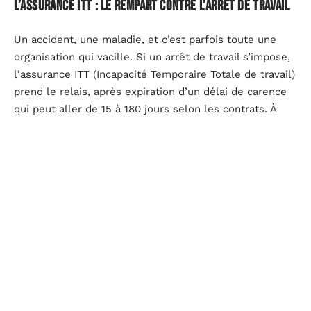
L’assurance ITT : le rempart contre l’arrêt de travail
Un accident, une maladie, et c’est parfois toute une
organisation qui vacille. Si un arrêt de travail s’impose,
l’assurance ITT (Incapacité Temporaire Totale de travail)
prend le relais, après expiration d’un délai de carence
qui peut aller de 15 à 180 jours selon les contrats. À
l’issue de ce délai, si le contrat le prévoit, l’assureur
rembourse les échéances du crédit le temps de la
convalescence. Un vrai soulagement quand le budget
familial dépend d’un salaire temporairement suspendu.
L’assurance Perte d’emploi : l’option qui peut tout
changer
Face à la crainte du licenciement ou à l’incertitude
professionnelle, il existe une garantie spécifique :
l’assurance Perte d’emploi. Optionnelle sur le papier,