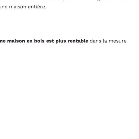
une maison entière.
ne maison en bois est plus rentable
dans la mesure
lle efficacité énergétique. De par sa composition, le
ues et acoustiques. Un exemple simple est celui des
 Leur manche ne brûle pas même lorsqu’elles sont
durabilité, même face aux changements de température
Les maisons en bois offrent une efficacité énergétique
mation de chauffage et de climatisation. Il existe
nergie est nulle.
ssurance habitation en ligne : conseils et astuces
ntable, sa durabilité doit également être prise en