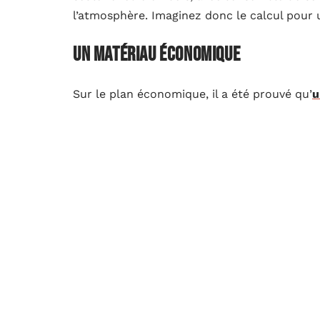
l’atmosphère. Imaginez donc le calcul pour 
Un matériau économique
Sur le plan économique, il a été prouvé qu’
u
où aucun autre matériau ne dispose d’une te
bois est l’un des meilleurs isolants thermiq
cuillères en bois utilisées dans la cuisine.
insérées dans de l’eau bouillante et leur 
et d’humidité, reste pour l’heure inégalée. 
qui permet de réduire au minimum la consom
même des maisons dont la consommation d’é
A lire aussi :
Comment choisir la meilleure a
Pour qu’une construction soit totalement re