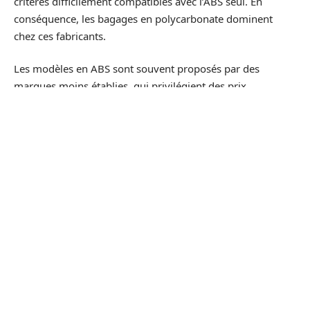
critères difficilement compatibles avec l’ABS seul. En
conséquence, les bagages en polycarbonate dominent
chez ces fabricants.
Les modèles en ABS sont souvent proposés par des
marques moins établies, qui privilégient des prix
accessibles au détriment de la durée de vie.
Choisir le bon bagage
Pour voyager l’esprit tranquille, mieux vaut miser sur un
bagage fiable. Plusieurs critères entrent en ligne de
compte, mais la résistance reste décisive. Personne n’a
envie de récupérer une valise éventrée sur le tapis roulant,
avec ses affaires exposées à tous les regards.
Il n’existe cependant pas de matériau parfait, universel.
L’essentiel : trouver le modèle qui facilite votre trajet et
répond à vos attentes.
Si vous souhaitez approfondir la