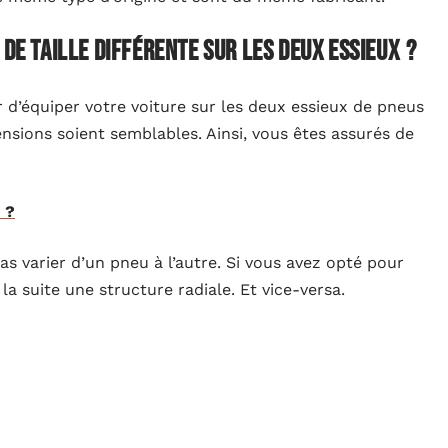
 de taille différente sur les deux essieux ?
r d’équiper votre voiture sur les deux essieux de pneus
ensions soient semblables. Ainsi, vous êtes assurés de
 ?
pas varier d’un pneu à l’autre. Si vous avez opté pour
a suite une structure radiale. Et vice-versa.
une monte décalée. Le point commun avec ces engins
te monte, les pneus n’observent pas la même dimension
, les auteurs effectuent des démarches afin de recevoir
’empêche pas le fait que cela soit signalé comme