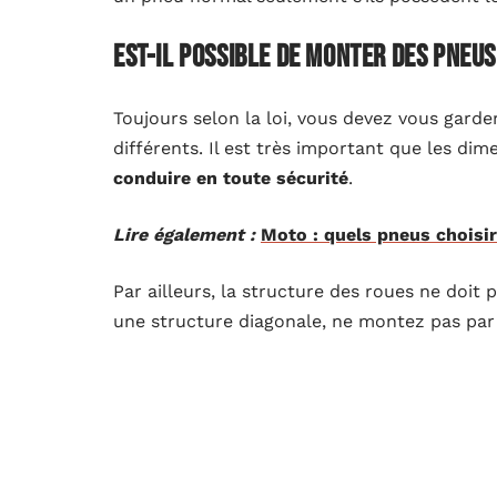
Est-il possible de monter des pneus
Toujours selon la loi, vous devez vous garde
différents. Il est très important que les dim
conduire en toute sécurité
.
Lire également :
Moto : quels pneus choisir
Par ailleurs, la structure des roues ne doit 
une structure diagonale, ne montez pas par l
Il existe des véhicules qui sont équipés d’
est qu’ils sont puissants. En raison de cet
ou taille. Avant de faire une telle démarche
une homologation d’un constructeur. Ceci n