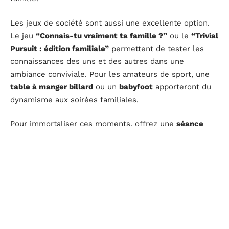
Les jeux de société sont aussi une excellente option.
Le jeu
“Connais-tu vraiment ta famille ?”
ou le
“Trivial
Pursuit : édition familiale”
permettent de tester les
connaissances des uns et des autres dans une
ambiance conviviale. Pour les amateurs de sport, une
table à manger billard
ou un
babyfoot
apporteront du
dynamisme aux soirées familiales.
Pour immortaliser ces moments, offrez une
séance
avec un photographe professionnel
. La
gazette de
famille Famileo
, personnalisée et remplie de souvenirs,
est aussi une belle attention pour les grands-parents.
Ces idées cadeaux permettent de choisir des présents
qui raviront chaque membre de la famille, en alliant
originalité et personnalisation.