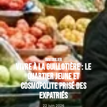
IMMOBILIER
Vivre à la Guillotière : le
quartier jeune et
cosmopolite prisé des
expatriés
22 juin 2026