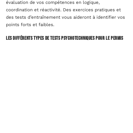
évaluation de vos compétences en logique,
coordination et réactivité. Des exercices pratiques et
des tests d’entraînement vous aideront à identifier vos
points forts et faibles.
Les différents types de tests psychotechniques pour le permis
Tests de logique : séries numériques, alphabétiques,
alphanumériques.
Tests de coordination : évaluation des réflexes et de
la stabilité motrice.
Tests de mémoire et de concentration.
Les démarches administratives liées aux tests
psychotechniques
Prendre rendez-vous pour la visite psychotechnique