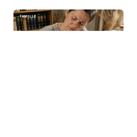
FAMILLE
Parentses ou parenthèse : quelle est la
bonne orthographe ?
La graphie « parentses » n'existe pas. Seule la forme «
parenthèse » est correcte, au
…
4 août 2026
IMMOBILIER