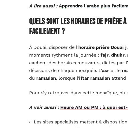
A lire aussi :
Apprendre l'arabe plus facilem
Quels sont les horaires de prière 
facilement ?
À Douai, disposer de l’
horaire prière Douai
j
moments rythment la journée :
fajr
,
dhuhr
,
cachent des horaires mouvants, dictés par l’
décisions de chaque mosquée. L’
asr
et le
ma
du
ramadan
, lorsque l’
iftar ramadan
attend 
Pour s’y retrouver dans cette mosaïque, plusi
A voir aussi :
Heure AM ou PM : à quoi est-
Les sites spécialisés mettent à dispositio