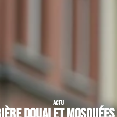
ACTU
rière Douai et mosquées