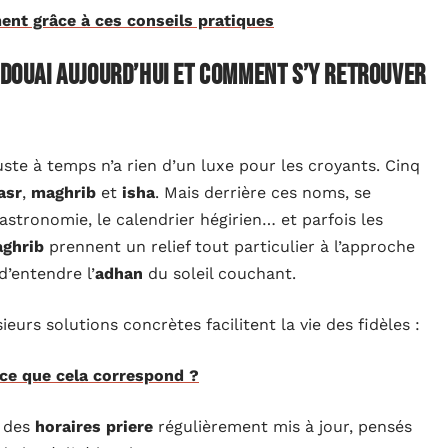
ent grâce à ces conseils pratiques
à Douai aujourd’hui et comment s’y retrouver
uste à temps n’a rien d’un luxe pour les croyants. Cinq
asr
,
maghrib
et
isha
. Mais derrière ces noms, se
astronomie, le calendrier hégirien… et parfois les
ghrib
prennent un relief tout particulier à l’approche
d’entendre l’
adhan
du soleil couchant.
eurs solutions concrètes facilitent la vie des fidèles :
ce que cela correspond ?
n des
horaires priere
régulièrement mis à jour, pensés