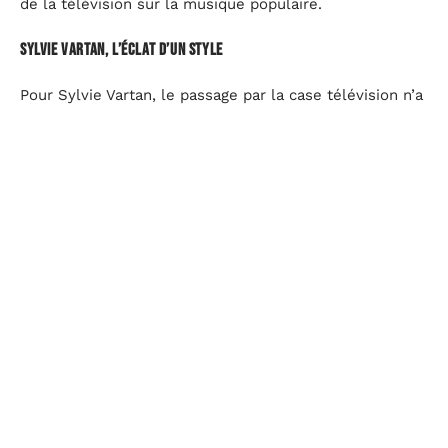
de la télévision sur la musique populaire.
Sylvie Vartan, l’éclat d’un style
Pour Sylvie Vartan, le passage par la case télévision n’a
rien d’anecdotique. Elle capte l’objectif, joue avec les
codes visuels, impose sa signature. Son charisme
inspire des générations : Clara Luciani, Étienne Daho ou
d’autres artistes puisent dans cette présence scénique,
née devant la caméra. De la scène du Palace à la
Philharmonie de Paris, sa reconnaissance
institutionnelle ne fait que confirmer une chose : c’est
à la télévision que son image s’est forgée, gravée dans
la mémoire des spectateurs.
Pour mieux cerner l’impact de cette époque sur les
carrières, quelques figures marquent le pas :
Pierre Gilles
: héritier discret, il fait vivre l’esprit