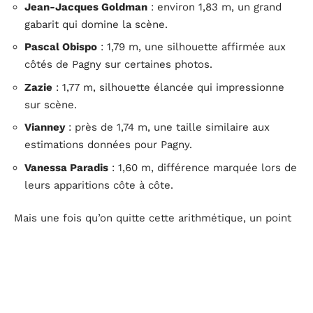
Jean-Jacques Goldman
: environ 1,83 m, un grand
gabarit qui domine la scène.
Pascal Obispo
: 1,79 m, une silhouette affirmée aux
côtés de Pagny sur certaines photos.
Zazie
: 1,77 m, silhouette élancée qui impressionne
sur scène.
Vianney
: près de 1,74 m, une taille similaire aux
estimations données pour Pagny.
Vanessa Paradis
: 1,60 m, différence marquée lors de
leurs apparitions côte à côte.
Mais une fois qu’on quitte cette arithmétique, un point
s’impose : chaque artiste apporte sa propre présence,
impossible à résumer à une simple valeur numérique.
Sur les réseaux, certains tentent encore des
classements entre Pagny, Maître Gims ou Kendji Girac,
oubliant qu’aucun centimètre ni aucune photo ne