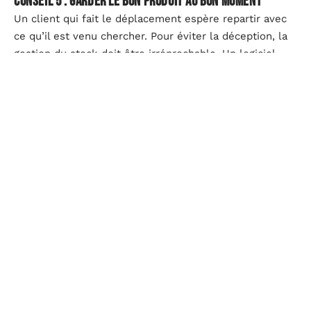
Conseil 5 : garder le bon produit au bon moment
Un client qui fait le déplacement espère repartir avec
ce qu’il est venu chercher. Pour éviter la déception, la
gestion du stock doit être irréprochable. Un logiciel
adapté permet d’anticiper les ruptures, d’ajuster les
approvisionnements, de garder une offre constamment
à jour. C’est le nerf de la guerre pour ne pas rater une
vente et maintenir la confiance. Une disponibilité sans
faille, c’est la promesse tenue d’un service fiable, à
chaque visite.
En conjuguant ces cinq axes, le point de vente se
transforme en véritable repère pour le client, un lieu
où efficacité et attention ne relèvent plus du hasard.
Dans un monde saturé d’options, offrir cette
expérience tangible, humaine et fluide, c’est choisir
d’exister durablement dans le paysage commercial.