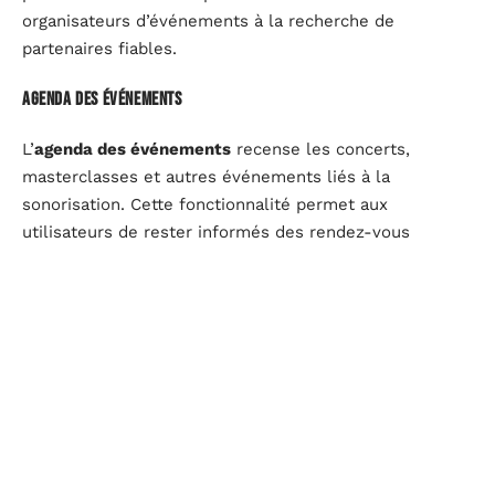
organisateurs d’événements à la recherche de
partenaires fiables.
Agenda des événements
L’
agenda des événements
recense les concerts,
masterclasses et autres événements liés à la
sonorisation. Cette fonctionnalité permet aux
utilisateurs de rester informés des rendez-vous
incontournables de la scène musicale.
Ces fonctionnalités font de Zikinf une ressource
précieuse pour les passionnés de sonorisation, offrant
à la fois des outils pratiques et une communauté
active.
La communauté et les avis des utilisateurs