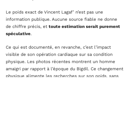
Le poids exact de Vincent Lagaf’ n’est pas une
information publique. Aucune source fiable ne donne
de chiffre précis, et
toute estimation serait purement
spéculative
.
Ce qui est documenté, en revanche, c’est l’impact
visible de son opération cardiaque sur sa condition
physique. Les photos récentes montrent un homme
amaigri par rapport à l’époque du Bigdil. Ce changement
physique alimente les recherches sur son poids, sans
qu’aucune réponse chiffrée sérieuse ne puisse être
apportée.
Santé et transformation physique après le pontage
Le quintuple pontage coronarien qu’il a subi a engagé
son pronostic vital. Ce type d’intervention impose une