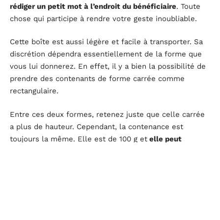
rédiger un petit mot à l’endroit du bénéficiaire
. Toute
chose qui participe à rendre votre geste inoubliable.
Cette boîte est aussi légère et facile à transporter. Sa
discrétion dépendra essentiellement de la forme que
vous lui donnerez. En effet, il y a bien la possibilité de
prendre des contenants de forme carrée comme
rectangulaire.
Entre ces deux formes, retenez juste que celle carrée
a plus de hauteur. Cependant, la contenance est
toujours la même. Elle est de 100 g et
elle peut
contenir 33 dragées.
Ce type de contenant est livré
avec un suremballage de présentation et un ruban
adhésif de votre choix.
Une mini-boîte de dragées