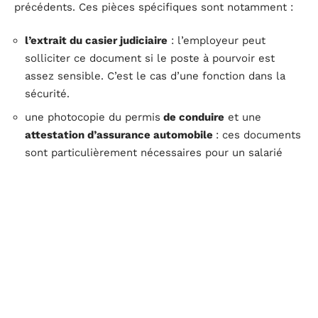
précédents. Ces pièces spécifiques sont notamment :
l’extrait du casier judiciaire
: l’employeur peut
solliciter ce document si le poste à pourvoir est
assez sensible. C’est le cas d’une fonction dans la
sécurité.
une photocopie du permis
de conduire
et une
attestation d’assurance automobile
: ces documents
sont particulièrement nécessaires pour un salarié
dont le poste exige la conduite d’un véhicule.
un
bulletin de vaccination
à jour ou une
autorisation
d’administrer des médicaments
pour les emplois de
baby-sitter ou d’aide-soignant.
Les documents complémentaires peuvent varier d’’un
employeur à un autre.
Les documents à fournir par l’employeur