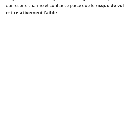
qui respire charme et confiance parce que le
risque de vol
est
relativement faible
.
Pourtant, ce quartier est au centre de la ville mais écarté
des grandes rues. Vous verrez à Vaugirard quelques
restaurants et boulangeries, de quoi y acheter à manger.
Vous pouvez donc faire un tour avec un cœur tranquille.
e
6
arrondissement
e
Situé au centre du
6
arrondissement
, le quartier de
Saint-Germain-des-Prés est un coin sûr de Paris. C’est en
effet une zone résidentielle avec ses boutiques, de galeries
d’art, de pâtisseries, etc.
Il faut dire que les
arrondissements à privilégier à Paris
sont nombreux. Il s’agit des quartiers où l’homicide
involontaire, le vol, le meurtre et consort
ne sont pas