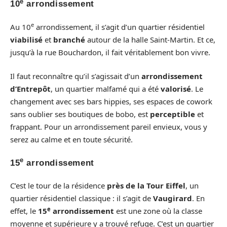
e
10
arrondissement
e
Au 10
arrondissement, il s’agit d’un quartier résidentiel
viabilisé
et
branché
autour de la halle Saint-Martin. Et ce,
jusqu’à la rue Bouchardon, il fait véritablement bon vivre.
Il faut reconnaître qu’il s’agissait d’un
arrondissement
d’Entrepôt
, un quartier malfamé qui a été
valorisé
. Le
changement avec ses bars hippies, ses espaces de cowork
sans oublier ses boutiques de bobo, est
perceptible
et
frappant. Pour un arrondissement pareil envieux, vous y
serez au calme et en toute sécurité.
e
15
arrondissement
C’est le tour de la résidence
près de la Tour Eiffel
, un
quartier résidentiel classique : il s’agit de
Vaugirard
. En
e
effet, le
15
arrondissement
est une zone où la classe
moyenne et supérieure y a trouvé refuge. C’est un quartier