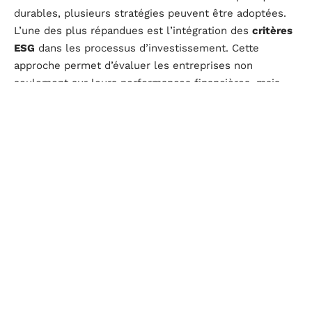
durables, plusieurs stratégies peuvent être adoptées.
L’une des plus répandues est l’intégration des
critères
ESG
dans les processus d’investissement. Cette
approche permet d’évaluer les entreprises non
seulement sur leurs performances financières, mais
aussi sur leurs impacts environnementaux, sociaux et
de gouvernance.
Les
obligations vertes
représentent une autre stratégie
efficace. Ces instruments financiers, destinés à
financer des projets respectueux de l’environnement,
jouent un rôle clé dans la transition écologique. AXA IM,
par exemple, a géré le premier mandat
d’investissement responsable en 1998, démontrant
ainsi un leadership précoce dans ce domaine.
Les étapes clés pour intégrer les critères ESG