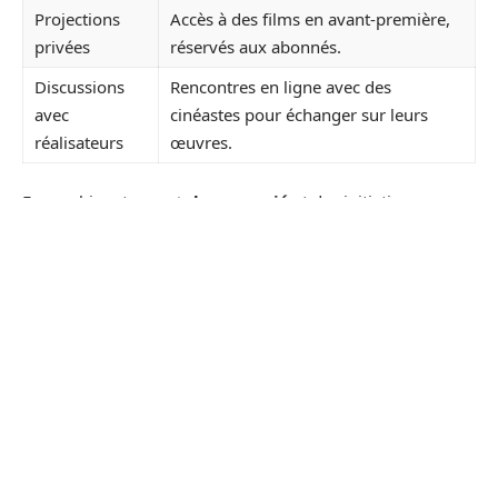
Projections
Accès à des films en avant-première,
privées
réservés aux abonnés.
Discussions
Rencontres en ligne avec des
avec
cinéastes pour échanger sur leurs
réalisateurs
œuvres.
En combinant un
catalogue varié
et des initiatives
originales, WokaFR révolutionne véritablement l’accès au
cinéma, offrant à ses utilisateurs une expérience enrichie et
diversifiée.
Un modèle économique innovant et
sans publicité
WokaFR se distingue par son
modèle économique
avantageux
et sans publicité, une approche rare dans le
paysage des plateformes de streaming. Contrairement à