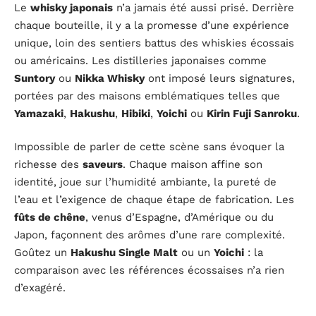
Le
whisky japonais
n’a jamais été aussi prisé. Derrière
chaque bouteille, il y a la promesse d’une expérience
unique, loin des sentiers battus des whiskies écossais
ou américains. Les distilleries japonaises comme
Suntory
ou
Nikka Whisky
ont imposé leurs signatures,
portées par des maisons emblématiques telles que
Yamazaki
,
Hakushu
,
Hibiki
,
Yoichi
ou
Kirin Fuji Sanroku
.
Impossible de parler de cette scène sans évoquer la
richesse des
saveurs
. Chaque maison affine son
identité, joue sur l’humidité ambiante, la pureté de
l’eau et l’exigence de chaque étape de fabrication. Les
fûts de chêne
, venus d’Espagne, d’Amérique ou du
Japon, façonnent des arômes d’une rare complexité.
Goûtez un
Hakushu Single Malt
ou un
Yoichi
: la
comparaison avec les références écossaises n’a rien
d’exagéré.