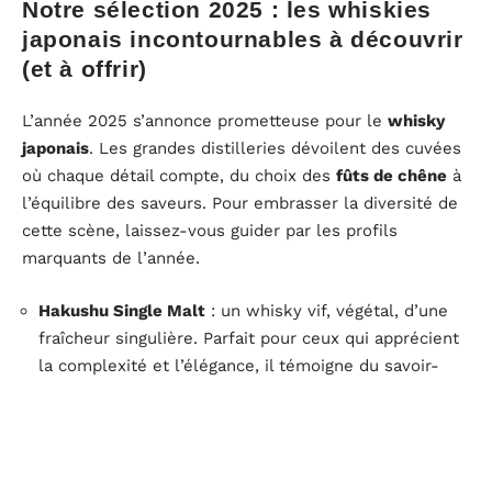
Notre sélection 2025 : les whiskies
japonais incontournables à découvrir
(et à offrir)
L’année 2025 s’annonce prometteuse pour le
whisky
japonais
. Les grandes distilleries dévoilent des cuvées
où chaque détail compte, du choix des
fûts de chêne
à
l’équilibre des saveurs. Pour embrasser la diversité de
cette scène, laissez-vous guider par les profils
marquants de l’année.
Hakushu Single Malt
: un whisky vif, végétal, d’une
fraîcheur singulière. Parfait pour ceux qui apprécient
la complexité et l’élégance, il témoigne du savoir-
faire japonais dans le vieillissement sur différents
types de chêne.
Yamazaki
: icône parmi les icônes, ce single malt
s’impose par ses arômes riches de fruits mûrs,