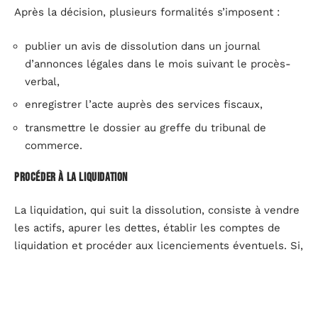
Après la décision, plusieurs formalités s’imposent :
publier un avis de dissolution dans un journal
d’annonces légales dans le mois suivant le procès-
verbal,
enregistrer l’acte auprès des services fiscaux,
transmettre le dossier au greffe du tribunal de
commerce.
Procéder à la liquidation
La liquidation, qui suit la dissolution, consiste à vendre
les actifs, apurer les dettes, établir les comptes de
liquidation et procéder aux licenciements éventuels. Si,
après avoir tout réglé, il reste un excédent, on parle de
boni de liquidation, soumis à l’impôt. Si ce n’est pas le
cas, on évoque un mali de liquidation. Pour clore cette
étape, une nouvelle assemblée générale valide le