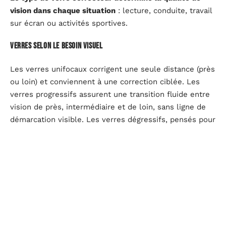
vision dans chaque situation
: lecture, conduite, travail
sur écran ou activités sportives.
Verres selon le besoin visuel
Les verres unifocaux corrigent une seule distance (près
ou loin) et conviennent à une correction ciblée. Les
verres progressifs assurent une transition fluide entre
vision de près, intermédiaire et de loin, sans ligne de
démarcation visible. Les verres dégressifs, pensés pour
le travail prolongé sur écran, optimisent la zone de
vision intermédiaire et de près.
Les verres multifocaux combinent plusieurs
corrections, mais leur conception diffère des
progressifs par la présence de zones délimitées. Le
choix entre ces catégories dépend directement du
mode de vie du porteur, pas d’un argument marketing.