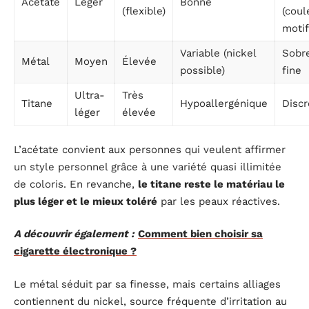
Acétate
Léger
Bonne
(flexible)
(coul
motif
Variable (nickel
Sobr
Métal
Moyen
Élevée
possible)
fine
Ultra-
Très
Titane
Hypoallergénique
Discr
léger
élevée
L’acétate convient aux personnes qui veulent affirmer
un style personnel grâce à une variété quasi illimitée
de coloris. En revanche,
le titane reste le matériau le
plus léger et le mieux toléré
par les peaux réactives.
A découvrir également :
Comment bien choisir sa
cigarette électronique ?
Le métal séduit par sa finesse, mais certains alliages
contiennent du nickel, source fréquente d’irritation au