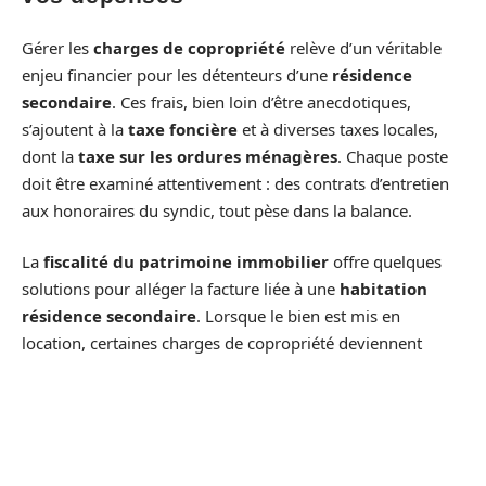
Gérer les
charges de copropriété
relève d’un véritable
enjeu financier pour les détenteurs d’une
résidence
secondaire
. Ces frais, bien loin d’être anecdotiques,
s’ajoutent à la
taxe foncière
et à diverses taxes locales,
dont la
taxe sur les ordures ménagères
. Chaque poste
doit être examiné attentivement : des contrats d’entretien
aux honoraires du syndic, tout pèse dans la balance.
La
fiscalité du patrimoine immobilier
offre quelques
solutions pour alléger la facture liée à une
habitation
résidence secondaire
. Lorsque le bien est mis en
location, certaines charges de copropriété deviennent
déductibles des
revenus fonciers
. Opter pour le régime
réel, plus exigeant en justificatifs, permet de déduire toutes
les dépenses effectives, y compris les travaux, des recettes
locatives. Ce levier s’avère particulièrement efficace pour
les bailleurs souhaitant réduire leur imposition.