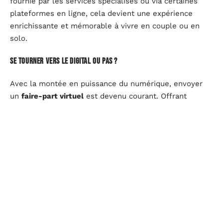
fournie par les services spécialisés ou via certaines
plateformes en ligne, cela devient une expérience
enrichissante et mémorable à vivre en couple ou en
solo.
Se tourner vers le digital ou pas ?
Avec la montée en puissance du numérique, envoyer
un
faire-part virtuel
est devenu courant. Offrant
rapidité et économie, ce format séduit de nombreuses
familles modernes
. Néanmoins, rien ne vaut un support
papier pour conserver cette touche d’émotion et de
charme intemporel. Un équilibre entre les deux peut
parfois être trouvé, en envoyant le faire-part physique
aux membres les plus chers et un email aux autres
connaissances.
D'autres articles sur le site