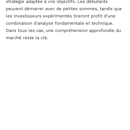
stratégie adaptée à vos objectifs. Les débutants
peuvent démarrer avec de petites sommes, tandis que
les investisseurs expérimentés tireront profit d’une
combinaison d’analyse fondamentale et technique.
Dans tous les cas, une compréhension approfondie du
marché reste la clé.
Alors que Dogecoin et Cardano poursuivent leur
évolution, une chose est claire : ceux qui prennent le
temps de s’informer et de planifier peuvent espérer
profiter pleinement du potentiel de ces actifs
numériques.
D'autres articles sur le site
IT