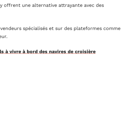
y offrent une alternative attrayante avec des
 vendeurs spécialisés et sur des plateformes comme
eur.
s à vivre à bord des navires de croisière
autres
différents produits peuvent être
rdinateurs, consoles de jeux, et plus encore. Ces
ôles rigoureux pour garantir leur bon fonctionnement.
h reconditionnés
onnés est déterminée par des critères de grade