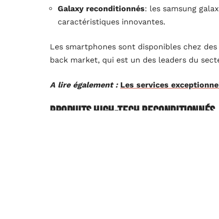
Galaxy reconditionnés
: les samsung galax
caractéristiques innovantes.
Les smartphones sont disponibles chez des
back market, qui est un des leaders du sect
A lire également :
Les services exceptionnel
Produits high-tech reconditionnés
En dehors des smartphones, de nombreux 
reconditionnés
, notamment les tablettes, o
produits sont également soumis à des contr
Les différents états des produits high-tec
La qualité des produits high-tech reconditi