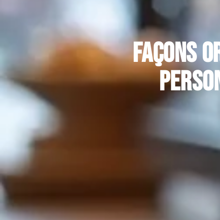
Façons or
person