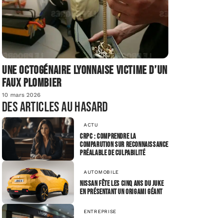
Une octogénaire lyonnaise victime d’un
faux plombier
10 mars 2026
Des articles au hasard
ACTU
CRPC : comprendre la
comparution sur reconnaissance
préalable de culpabilité
AUTOMOBILE
Nissan fête les cinq ans du Juke
en présentant un origami géant
ENTREPRISE