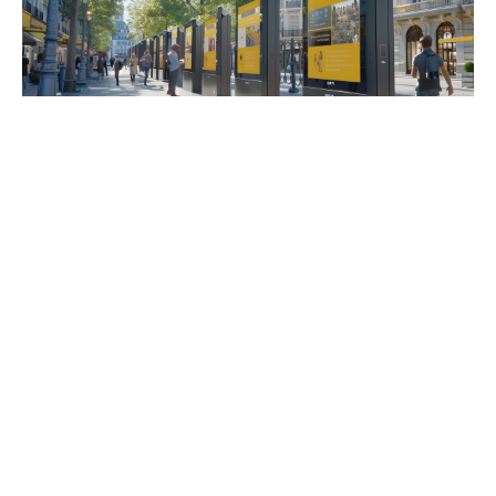
Impact et avenir d’EuropNet : vers
une plus grande intégration
européenne
EuropNet s’impose comme un outil catalyseur pour
l’
intégration européenne
. En favorisant le dialogue
entre les citoyens de différents horizons, la plateforme
contribue à façonner une conscience européenne plus
forte. Les discussions qui y sont menées reflètent les
préoccupations variées des Européens, offrant un