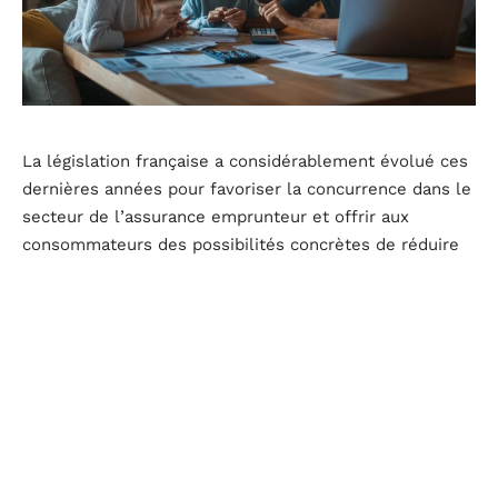
La législation française a considérablement évolué ces
dernières années pour favoriser la concurrence dans le
secteur de l’assurance emprunteur et offrir aux
consommateurs des possibilités concrètes de réduire
leurs dépenses. Cette dynamique réglementaire a
ouvert la voie à des économies moyennes de 15 000
euros pour les emprunteurs qui choisissent de
comparer et de changer d’assurance. Des exemples
concrets illustrent l’ampleur des gains possibles : un
couple de 25 ans empruntant 200 000 euros sur 300
mois peut économiser 11 525 euros en passant d’une
assurance groupe à 56,67 euros par mois à une
assurance déléguée à 18,25 euros mensuels, tandis