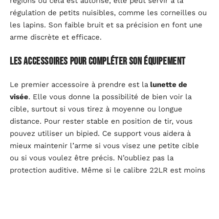
régions où cela est autorisé, elle peut servir à la
régulation de petits nuisibles, comme les corneilles ou
les lapins. Son faible bruit et sa précision en font une
arme discrète et efficace.
Les accessoires pour compléter son équipement
Le premier accessoire à prendre est la
lunette de
visée
. Elle vous donne la possibilité de bien voir la
cible, surtout si vous tirez à moyenne ou longue
distance. Pour rester stable en position de tir, vous
pouvez utiliser un bipied. Ce support vous aidera à
mieux maintenir l’arme si vous visez une petite cible
ou si vous voulez être précis. N’oubliez pas la
protection auditive. Même si le calibre 22LR est moins
bruyant que d’autres, il est préférable de protéger vos
oreilles. De simples bouchons ou un casque seront
parfaits.