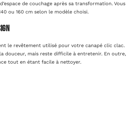
t d’espace de couchage après sa transformation. Vous
40 ou 160 cm selon le modèle choisi.
sign
t le revêtement utilisé pour votre canapé clic clac.
a douceur, mais reste difficile à entretenir. En outre,
ance tout en étant facile à nettoyer.
er son salon?
ps de choisir la couleur et les motifs de votre canapé.
ris ou beige pour faire preuve de discrétion. Le
parfaitement avec le reste de votre mobilier.
t de la structure du produit