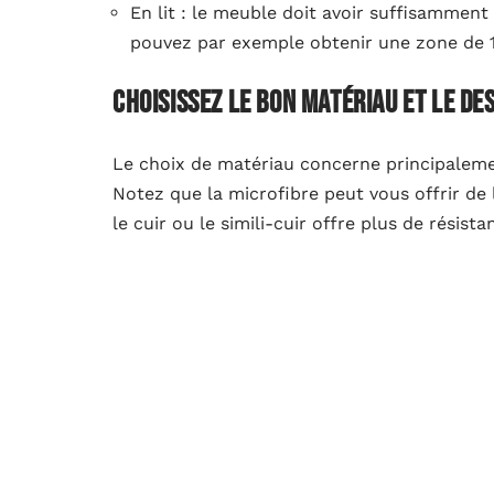
En lit : le meuble doit avoir suffisammen
pouvez par exemple obtenir une zone de 1
Choisissez le bon matériau et le de
Le choix de matériau concerne principalemen
Notez que la microfibre peut vous offrir de l
le cuir ou le simili-cuir offre plus de résist
A lire aussi :
Quels accessoires pour décor
Concernant le design, il faut prendre le tem
Vous pouvez par exemple choisir un modèle g
mieux est de choisir un canapé qui se marie 
Vérifiez la solidité du mécanisme e