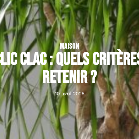
MAISON
lic clac : quels critère
retenir ?
10 avril 2025