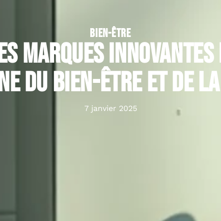
BIEN-ÊTRE
des marques innovantes 
ne du bien-être et de la
7 janvier 2025