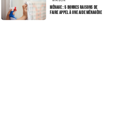
MAISON
Ménage : 5 bonnes raisons de
faire appel à une aide ménagère