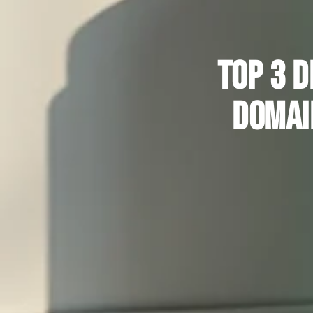
Top 3 
domai