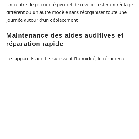
Un centre de proximité permet de revenir tester un réglage
différent ou un autre modèle sans réorganiser toute une
journée autour d’un déplacement.
Maintenance des aides auditives et
réparation rapide
Les appareils auditifs subissent l’humidité, le cérumen et
les micro-chocs du quotidien. Une
maintenance
régulière en centre
(nettoyage professionnel,
vérification des composants, remplacement des filtres)
prolonge leur durée de vie et maintient la qualité sonore.
Quand un appareil tombe en panne, chaque jour sans
correction auditive pèse sur la communication et
l’isolement social. Un centre local intervient en quelques
heures ou propose un prêt temporaire, alors qu’un envoi
postal vers un service après-vente distant immobilise