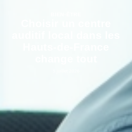
BIEN-ÊTRE
Choisir un centre
auditif local dans les
Hauts-de-France
change tout
5 juillet 2026