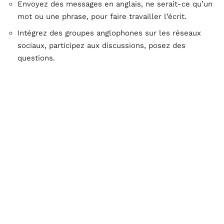
Envoyez des messages en anglais, ne serait-ce qu’un
mot ou une phrase, pour faire travailler l’écrit.
Intégrez des groupes anglophones sur les réseaux
sociaux, participez aux discussions, posez des
questions.
La peur de l’erreur finit toujours par céder devant la
régularité. Un mot mal prononcé, une faute de
grammaire ? Ce sont les étapes obligées, et personne
ne vous jugera. Certains échanges se transforment
même en moments de complicité inattendus, où
l’apprentissage devient second plan.
Suivre des cours d’anglais
Arrivé à un certain niveau, l’autonomie trouve parfois
ses limites. Les formations structurées, comme cette
formation d’anglais sur Paris
, offrent un cadre clair et